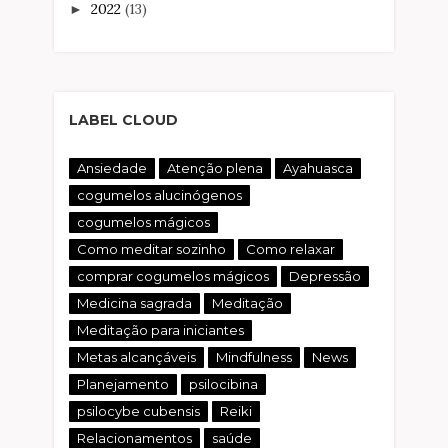
2022
(13)
►
LABEL CLOUD
Ansiedade
Atenção plena
Ayahuasca
cogumelos alucinógenos
cogumelos mágicos
Como meditar sozinho
Como relaxar
comprar cogumelos mágicos
Depressão
Medicina sagrada
Meditação
Meditação para iniciantes
Metas alcançáveis
Mindfulness
News
Planejamento
psilocibina
psilocybe cubensis
Reiki
Relacionamentos
saúde